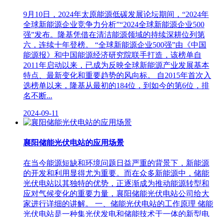
9月10日，2024年太原能源低碳发展论坛期间，“2024年
全球新能源企业竞争力分析”“2024全球新能源企业500
强”发布。隆基凭借在清洁能源领域的持续深耕位列第
六，连续十年登榜。 “全球新能源企业500强”由《中国
能源报》和中国能源经济研究院联手打造，该榜单自
2011年启动以来，已成为反映全球新能源产业发展基本
特点、最新变化和重要趋势的风向标。 自2015年首次入
选榜单以来，隆基从最初的184位，到如今的第6位，排
名不断...
2024-09-11
襄阳储能光伏电站的应用场景
在当今能源短缺和环境问题日益严重的背景下，新能源
的开发和利用显得尤为重要。而在众多新能源中，储能
光伏电站以其独特的优势，正逐渐成为推动能源转型和
应对气候变化的重要力量，襄阳储能光伏电站公司给大
家进行详细的讲解。 一、储能光伏电站的工作原理 储能
光伏电站是一种集光伏发电和储能技术于一体的新型电