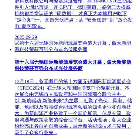
源科技有限公司与隆基深度合作，将 Hi-MO X10三防组
件引入湖北市场，连 CPVT、德国莱茵、鉴衡三大权威
机构都盖章认证的 “硬数据”，才真正为本地用户吃下
“定心丸”!一、直击光伏痛点：从 “安全焦虑” 到 “放心发
电”夏季高温...
2025-09-29
第十六届无锡国际新能源展览会盛大开幕，傲天新能源
科技荣获百强分布式光伏服务商
12月18日，备受瞩目的第十六届无锡国际新能源展览会
（CREC2024）在无锡太湖国际博览中心隆重开幕。本
次展会由无锡市人民政府和中国国际商会联合主办，
以“新质驱动·新能未来”为主题，汇聚了光伏、风电、储
能、氢能以及智慧综合能源等领域的知名企业和创新技
术，为新能源产业搭建了一个展览展示、信息交流、政
府沟通与政策获取的综合性平台。活动现场，各大企业
纷纷亮出各自的创新成果，展示新的能源技术与应用，
吸引了众多行业先...