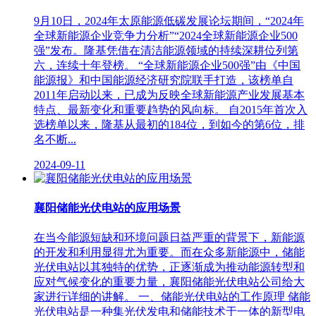
9月10日，2024年太原能源低碳发展论坛期间，“2024年
全球新能源企业竞争力分析”“2024全球新能源企业500
强”发布。隆基凭借在清洁能源领域的持续深耕位列第
六，连续十年登榜。 “全球新能源企业500强”由《中国
能源报》和中国能源经济研究院联手打造，该榜单自
2011年启动以来，已成为反映全球新能源产业发展基本
特点、最新变化和重要趋势的风向标。 自2015年首次入
选榜单以来，隆基从最初的184位，到如今的第6位，排
名不断...
2024-09-11
襄阳储能光伏电站的应用场景
在当今能源短缺和环境问题日益严重的背景下，新能源
的开发和利用显得尤为重要。而在众多新能源中，储能
光伏电站以其独特的优势，正逐渐成为推动能源转型和
应对气候变化的重要力量，襄阳储能光伏电站公司给大
家进行详细的讲解。 一、储能光伏电站的工作原理 储能
光伏电站是一种集光伏发电和储能技术于一体的新型电