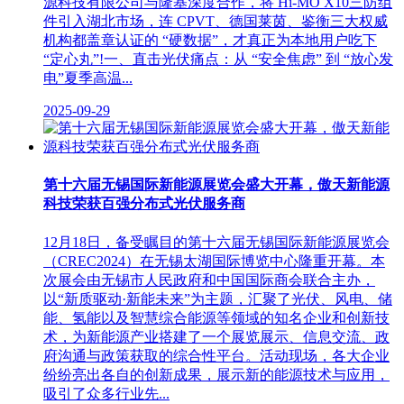
源科技有限公司与隆基深度合作，将 Hi-MO X10三防组
件引入湖北市场，连 CPVT、德国莱茵、鉴衡三大权威
机构都盖章认证的 “硬数据”，才真正为本地用户吃下
“定心丸”!一、直击光伏痛点：从 “安全焦虑” 到 “放心发
电”夏季高温...
2025-09-29
第十六届无锡国际新能源展览会盛大开幕，傲天新能源
科技荣获百强分布式光伏服务商
12月18日，备受瞩目的第十六届无锡国际新能源展览会
（CREC2024）在无锡太湖国际博览中心隆重开幕。本
次展会由无锡市人民政府和中国国际商会联合主办，
以“新质驱动·新能未来”为主题，汇聚了光伏、风电、储
能、氢能以及智慧综合能源等领域的知名企业和创新技
术，为新能源产业搭建了一个展览展示、信息交流、政
府沟通与政策获取的综合性平台。活动现场，各大企业
纷纷亮出各自的创新成果，展示新的能源技术与应用，
吸引了众多行业先...