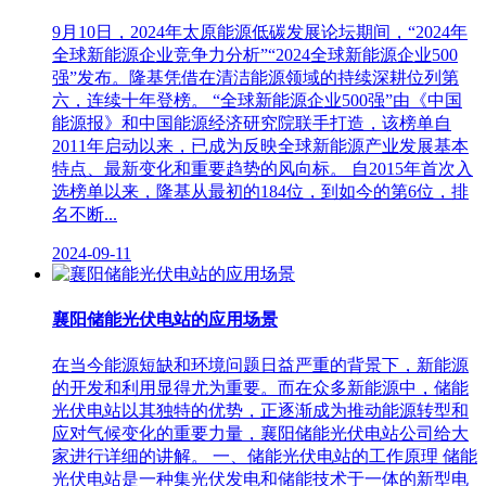
9月10日，2024年太原能源低碳发展论坛期间，“2024年
全球新能源企业竞争力分析”“2024全球新能源企业500
强”发布。隆基凭借在清洁能源领域的持续深耕位列第
六，连续十年登榜。 “全球新能源企业500强”由《中国
能源报》和中国能源经济研究院联手打造，该榜单自
2011年启动以来，已成为反映全球新能源产业发展基本
特点、最新变化和重要趋势的风向标。 自2015年首次入
选榜单以来，隆基从最初的184位，到如今的第6位，排
名不断...
2024-09-11
襄阳储能光伏电站的应用场景
在当今能源短缺和环境问题日益严重的背景下，新能源
的开发和利用显得尤为重要。而在众多新能源中，储能
光伏电站以其独特的优势，正逐渐成为推动能源转型和
应对气候变化的重要力量，襄阳储能光伏电站公司给大
家进行详细的讲解。 一、储能光伏电站的工作原理 储能
光伏电站是一种集光伏发电和储能技术于一体的新型电