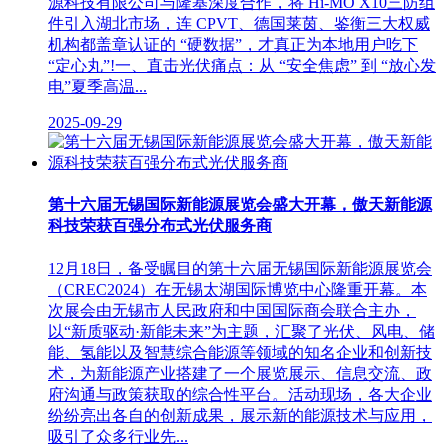
源科技有限公司与隆基深度合作，将 Hi-MO X10三防组
件引入湖北市场，连 CPVT、德国莱茵、鉴衡三大权威
机构都盖章认证的 “硬数据”，才真正为本地用户吃下
“定心丸”!一、直击光伏痛点：从 “安全焦虑” 到 “放心发
电”夏季高温...
2025-09-29
第十六届无锡国际新能源展览会盛大开幕，傲天新能源
科技荣获百强分布式光伏服务商
12月18日，备受瞩目的第十六届无锡国际新能源展览会
（CREC2024）在无锡太湖国际博览中心隆重开幕。本
次展会由无锡市人民政府和中国国际商会联合主办，
以“新质驱动·新能未来”为主题，汇聚了光伏、风电、储
能、氢能以及智慧综合能源等领域的知名企业和创新技
术，为新能源产业搭建了一个展览展示、信息交流、政
府沟通与政策获取的综合性平台。活动现场，各大企业
纷纷亮出各自的创新成果，展示新的能源技术与应用，
吸引了众多行业先...